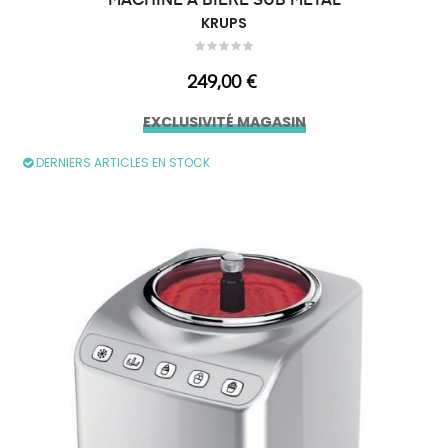
MACHINE A BIERE SUB METAL
KRUPS
Prix
249,00 €
EXCLUSIVITÉ MAGASIN
DERNIERS ARTICLES EN STOCK