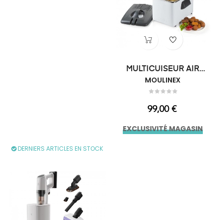
MULTICUISEUR AIR
CHAUD 7.5L...
MOULINEX
Prix
99,00 €
EXCLUSIVITÉ MAGASIN
DERNIERS ARTICLES EN STOCK