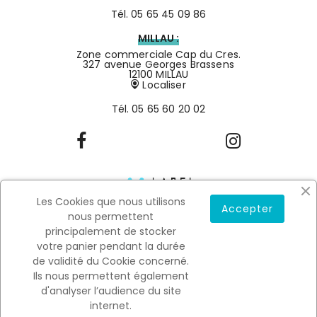
Tél.
05 65 45 09 86
MILLAU :
Zone commerciale Cap du Cres.
327 avenue Georges Brassens
12100 MILLAU
Localiser
Tél.
05 65 60 20 02
Les Cookies que nous utilisons
Accepter
nous permettent
principalement de stocker
votre panier pendant la durée
de validité du Cookie concerné.
Mentions légales
Conditions générales de vente
Ils nous permettent également
Copyright © 2022
SALSON.
All rights reserved. Designé par
0
d'analyser l’audience du site
Malice, réalisé par Linov.
internet.