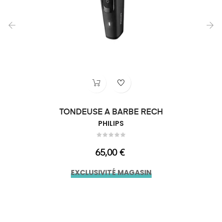
‹
›
TONDEUSE A BARBE RECH
PHILIPS
Prix
65,00 €
EXCLUSIVITÉ MAGASIN