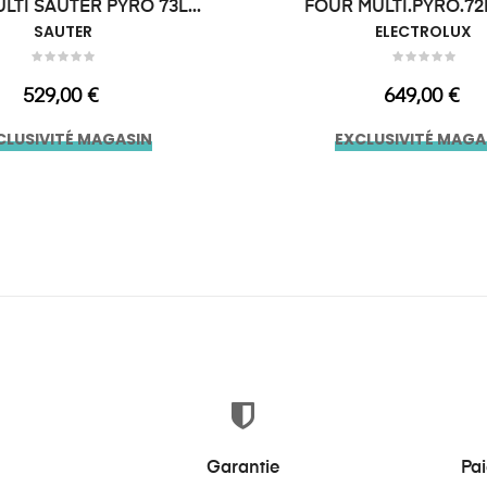
LTI SAUTER PYRO 73L...
SAUTER
ELECTROLUX
Prix
Prix
529,00 €
649,00 €
CLUSIVITÉ MAGASIN
EXCLUSIVITÉ MAGA
Garantie
Pa