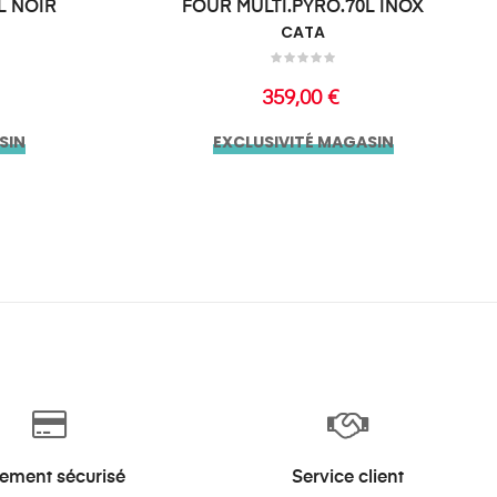
FOUR MULTI.PYRO.72L NOIR
FOUR MULTI.PYRO.70L INOX
CATA
Prix
359,00 €
SIN
EXCLUSIVITÉ MAGASIN
iement sécurisé
Service client