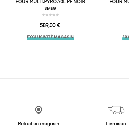
FOUR MULTI.PYRO.70L PF NOIR
FOUR MU
SMEG
Prix
589,00 €
EXCLUSIVITÉ MAGASIN
EX
Retrait en magasin
Livraison