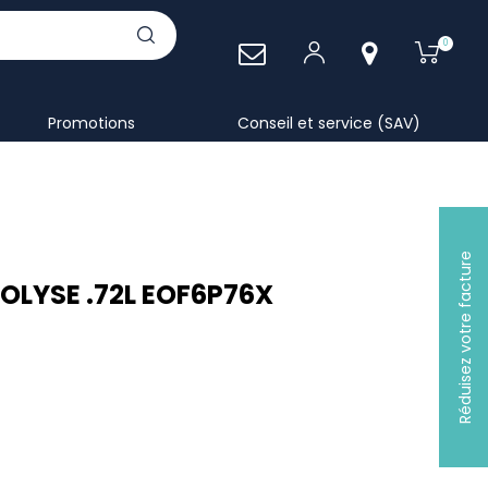
0
Promotions
Conseil et service (SAV)
Réduisez votre facture
OLYSE .72L EOF6P76X