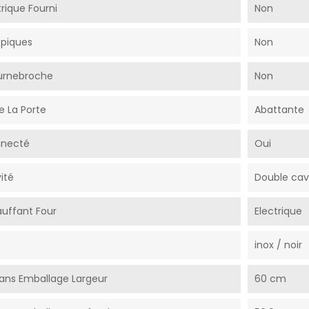
rique Fourni
Non
opiques
Non
urnebroche
Non
e La Porte
Abattante
nnecté
Oui
ité
Double cav
uffant Four
Electrique
inox / noir
ans Emballage Largeur
60 cm