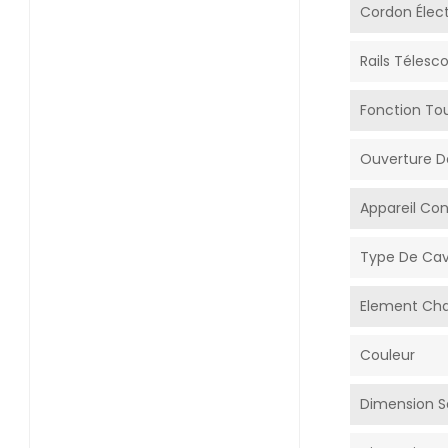
Cordon Élect
Rails Télesc
Fonction To
Ouverture D
Appareil Co
Type De Cav
Element Cha
Couleur
Dimension S