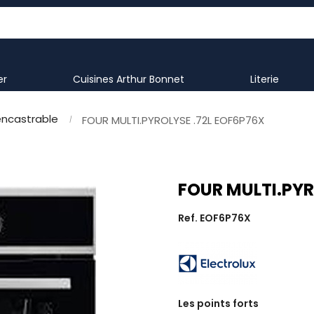
er
Cuisines Arthur Bonnet
literie
encastrable
FOUR MULTI.PYROLYSE .72L EOF6P76X
FOUR MULTI.PYR
Ref. EOF6P76X
Les points forts