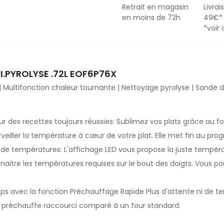
Retrait en magasin
Livrai
en moins de 72h
49€*
*voir
I.PYROLYSE .72L EOF6P76X
| Multifonction chaleur tournante | Nettoyage pyrolyse | Sonde 
r des recettes toujours réussies: Sublimez vos plats grâce au f
veiller la température à cœur de votre plat. Elle met fin au pr
 de températures: L'affichage LED vous propose la juste tempéra
naitre les températures requises sur le bout des doigts. Vous p
s avec la fonction Préchauffage Rapide Plus d'attente ni de t
préchauffe raccourci comparé à un four standard.