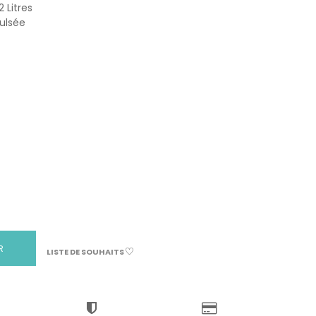
 Litres
pulsée
R
LISTE DE SOUHAITS