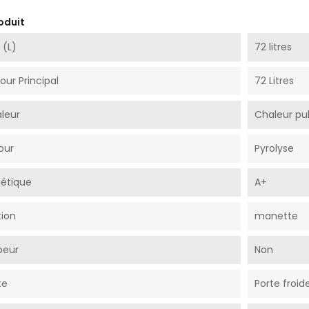
oduit
 (L)
72 litres
ur Principal
72 Litres
leur
Chaleur pu
our
Pyrolyse
gétique
A+
ion
manette
peur
Non
te
Porte froid