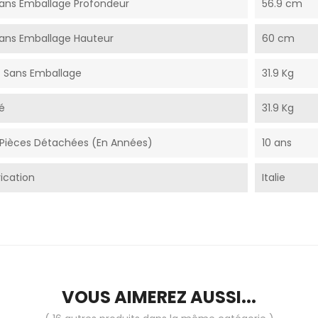
ans Emballage Profondeur
56.9 cm
ans Emballage Hauteur
60 cm
t Sans Emballage
31.9 Kg
é
31.9 Kg
é Pièces Détachées (En Années)
10 ans
ication
Italie
VOUS AIMEREZ AUSSI...