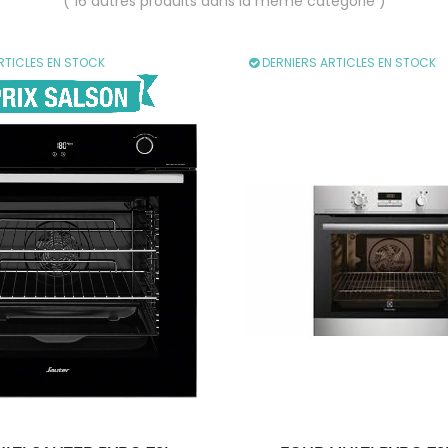
( 16 autres produits dans la même catégorie )
RTICLES EN STOCK
DERNIERS ARTICLES EN STOCK