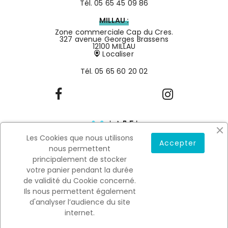
Tél.
05 65 45 09 86
MILLAU :
Zone commerciale Cap du Cres.
327 avenue Georges Brassens
12100 MILLAU
Localiser
Tél.
05 65 60 20 02
Les Cookies que nous utilisons
Accepter
nous permettent
principalement de stocker
votre panier pendant la durée
de validité du Cookie concerné.
Mentions légales
Conditions générales de vente
Ils nous permettent également
0
Copyright © 2022
SALSON.
All rights reserved. Designé par
d'analyser l’audience du site
Malice, réalisé par Linov.
internet.