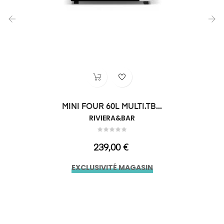
‹
›
MINI FOUR 60L MULTI.TB...
RIVIERA&BAR
Prix
239,00 €
EXCLUSIVITÉ MAGASIN