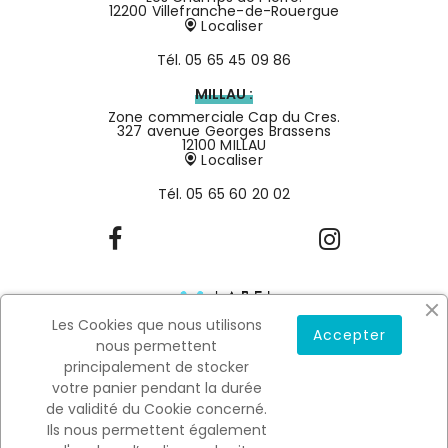
12200 Villefranche-de-Rouergue
Localiser
Tél.
05 65 45 09 86
MILLAU :
Zone commerciale Cap du Cres.
327 avenue Georges Brassens
12100 MILLAU
Localiser
Tél.
05 65 60 20 02
Les Cookies que nous utilisons
Accepter
nous permettent
principalement de stocker
votre panier pendant la durée
de validité du Cookie concerné.
Mentions légales
Conditions générales de vente
Ils nous permettent également
0
Copyright © 2022
SALSON.
All rights reserved. Designé par