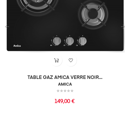
‹
›
TABLE GAZ AMICA VERRE NOIR...
AMICA
Prix
149,00 €