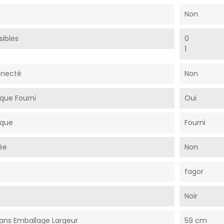
Non
sibles
0
1
nnecté
Non
ique Fourni
Oui
ique
Fourni
ée
Non
fagor
Noir
ans Emballage Largeur
59 cm