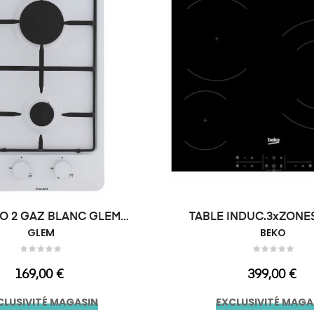
O 2 GAZ BLANC GLEM
TABLE INDUC.3xZONE
GT32WH
GLEM
BEKO
Prix
Prix
169,00 €
399,00 €
CLUSIVITÉ MAGASIN
EXCLUSIVITÉ MAGA