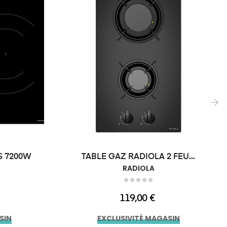
›
S 7200W
TABLE GAZ RADIOLA 2 FEU...
RADIOLA
Prix
119,00 €
SIN
EXCLUSIVITÉ MAGASIN