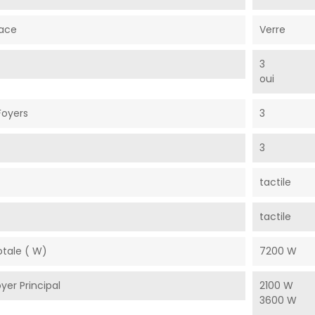
face
Verre
3
oui
oyers
3
3
tactile
tactile
otale ( W)
7200 W
yer Principal
2100 W
3600 W