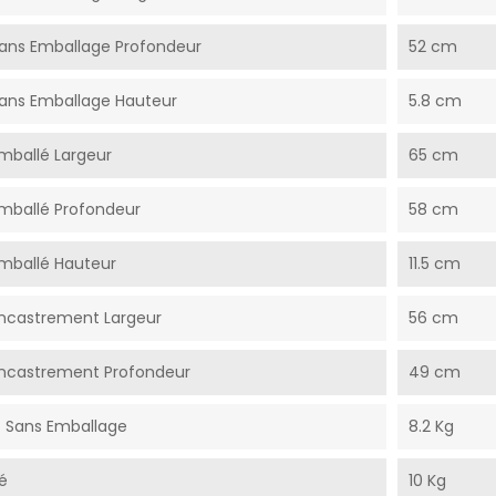
ans Emballage Profondeur
52 cm
ans Emballage Hauteur
5.8 cm
mballé Largeur
65 cm
mballé Profondeur
58 cm
mballé Hauteur
11.5 cm
ncastrement Largeur
56 cm
ncastrement Profondeur
49 cm
t Sans Emballage
8.2 Kg
é
10 Kg