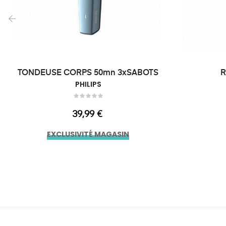
‹
TONDEUSE CORPS 50mn 3xSABOTS
R
PHILIPS
Prix
39,99 €
EXCLUSIVITÉ MAGASIN