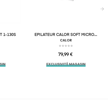
›
T 1-130S
EPILATEUR CALOR SOFT MICRO...
CALOR
Prix
79,99 €
SIN
EXCLUSIVITÉ MAGASIN