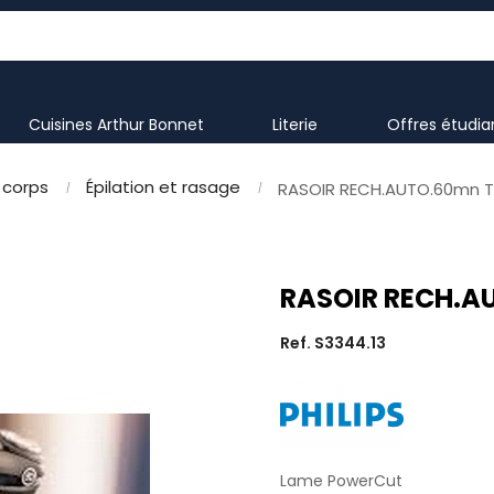
Cuisines Arthur Bonnet
literie
offres étudi
 corps
Épilation et rasage
RASOIR RECH.AUTO.60mn 
RASOIR RECH.A
Ref. S3344.13
Lame PowerCut