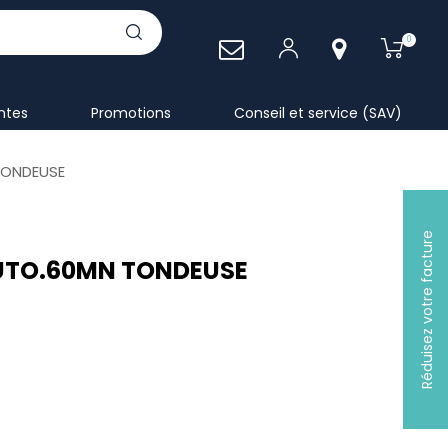
0
antes
Promotions
Conseil et service (SAV)
TONDEUSE
Réduisez votre facture
UTO.60MN TONDEUSE