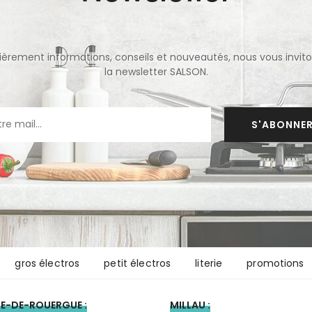
lièrement informations, conseils et nouveautés, nous vous inviton
la newsletter SALSON.
S'ABONNE
gros électros
petit électros
literie
promotions
E-DE-ROUERGUE :
MILLAU :