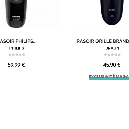
ASOIR PHILIPS...
RASOIR GRILLE BRAND
PHILIPS
BRAUN
Prix
Prix
59,99 €
45,90 €
EXCLUSIVITÉ MAGA